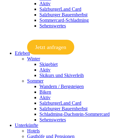
Aktiv
SalzburgerLand Card
Salzburger Bauernherbst
Sommercard-Schladming
Sehenswertes
Jetzt anfragen
Erleben
Winter
Skigebiet
Aktiv
Skikurs und Skiverleih
Sommer
Wandern / Bergsteigen
Biken
Aktiv
SalzburgerLand Card
Salzburger Bauernherbst
Schladming-Dachstein-Sommercard
Sehenswertes
Unterkünfte
Hotels
Gasthöfe und Pensionen