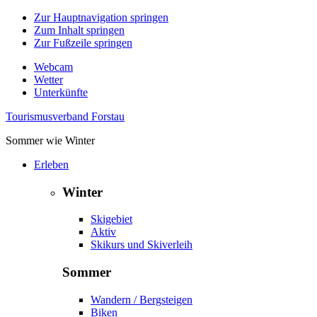
Zur Hauptnavigation springen
Zum Inhalt springen
Zur Fußzeile springen
Webcam
Wetter
Unterkünfte
Tourismusverband Forstau
Sommer wie Winter
Erleben
Winter
Skigebiet
Aktiv
Skikurs und Skiverleih
Sommer
Wandern / Bergsteigen
Biken