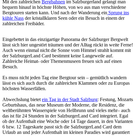
Mit den zahlreichen
Bergbahnen
im Salzburgerland gelangt man
bequem hinauf in höchste Höhen, von wo aus man verschiedene
Bergtouren starten kann. Und nach der Wanderung ein
Sprung ins
kühle Nass
der kristallklaren Seen oder ein Besuch in einem der
zahlreichen Freibäder.
Eingebettet in das einzigartige Panorama der Salzburger Bergwelt
lässt sich hier ungestört träumen und der Alltag rückt in weite Ferne!
Auch wenn einmal nicht die Sonne vom Himmel strahlt kommt mit
der SalzburgerLand Card bestimmt keine Langeweile auf.
Zahlreiche Heimat- oder Themenmuseen freuen sich auf einen
Besuch.
Es muss nicht jeden Tag eine Bergtour sein – gemütlich wandern
lässt es sich auch durch die zahlreichen Klammen oder zu Europas
höchsten Wasserfällen.
Abwechslung bietet
ein Tag in der Stadt Salzburg
: Festung, Mozarts
Geburtshaus, das neue Museum der Moderne, die Residenz, die
weltberühmten Wasserspiele von Hellbrunn und vieles mehr– auch
das ist für 24 Stunden in der SalzburgerLand Card integriert. Egal
ob der Aufenthalt eine Woche oder 14 Tage dauert, in den Varianten
6 bzw. 12 Tageskarte passt sich die SalzburgerLand Card dem
Urlaub an und jeder Aufenthalt im kleinen Paradies wird garantiert