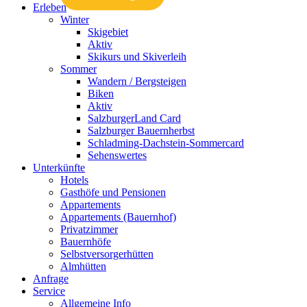
Erleben
Winter
Skigebiet
Aktiv
Skikurs und Skiverleih
Sommer
Wandern / Bergsteigen
Biken
Aktiv
SalzburgerLand Card
Salzburger Bauernherbst
Schladming-Dachstein-Sommercard
Sehenswertes
Unterkünfte
Hotels
Gasthöfe und Pensionen
Appartements
Appartements (Bauernhof)
Privatzimmer
Bauernhöfe
Selbstversorgerhütten
Almhütten
Anfrage
Service
Allgemeine Info