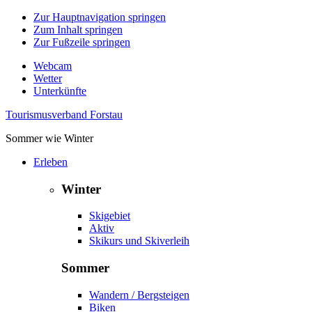
Zur Hauptnavigation springen
Zum Inhalt springen
Zur Fußzeile springen
Webcam
Wetter
Unterkünfte
Tourismusverband Forstau
Sommer wie Winter
Erleben
Winter
Skigebiet
Aktiv
Skikurs und Skiverleih
Sommer
Wandern / Bergsteigen
Biken