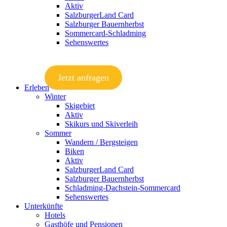
Aktiv
SalzburgerLand Card
Salzburger Bauernherbst
Sommercard-Schladming
Sehenswertes
Jetzt anfragen
Erleben
Winter
Skigebiet
Aktiv
Skikurs und Skiverleih
Sommer
Wandern / Bergsteigen
Biken
Aktiv
SalzburgerLand Card
Salzburger Bauernherbst
Schladming-Dachstein-Sommercard
Sehenswertes
Unterkünfte
Hotels
Gasthöfe und Pensionen