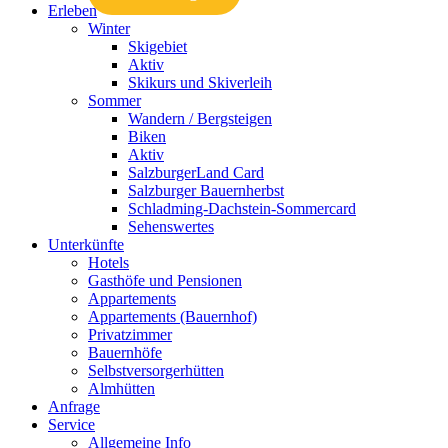
Erleben
Winter
Skigebiet
Aktiv
Skikurs und Skiverleih
Sommer
Wandern / Bergsteigen
Biken
Aktiv
SalzburgerLand Card
Salzburger Bauernherbst
Schladming-Dachstein-Sommercard
Sehenswertes
Unterkünfte
Hotels
Gasthöfe und Pensionen
Appartements
Appartements (Bauernhof)
Privatzimmer
Bauernhöfe
Selbstversorgerhütten
Almhütten
Anfrage
Service
Allgemeine Info