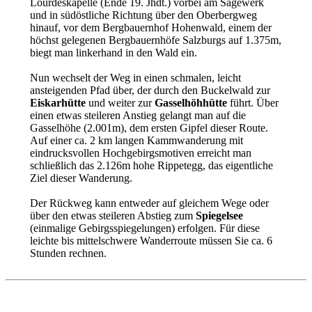
Lourdeskapelle (Ende 19. Jhdt.) vorbei am Sägewerk
und in südöstliche Richtung über den Oberbergweg
hinauf, vor dem Bergbauernhof Hohenwald, einem der
höchst gelegenen Bergbauernhöfe Salzburgs auf 1.375m,
biegt man linkerhand in den Wald ein.
Nun wechselt der Weg in einen schmalen, leicht
ansteigenden Pfad über, der durch den Buckelwald zur
Eiskarhütte
und weiter zur
Gasselhöhhütte
führt. Über
einen etwas steileren Anstieg gelangt man auf die
Gasselhöhe (2.001m), dem ersten Gipfel dieser Route.
Auf einer ca. 2 km langen Kammwanderung mit
eindrucksvollen Hochgebirgsmotiven erreicht man
schließlich das 2.126m hohe Rippetegg, das eigentliche
Ziel dieser Wanderung.
Der Rückweg kann entweder auf gleichem Wege oder
über den etwas steileren Abstieg zum
Spiegelsee
(einmalige Gebirgsspiegelungen) erfolgen. Für diese
leichte bis mittelschwere Wanderroute müssen Sie ca. 6
Stunden rechnen.