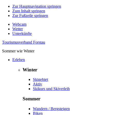
Zur Hauptnavigation springen
Zum Inhalt springen
Zur Fußzeile springen
Webcam
Wetter
Unterkünfte
Tourismusverband Forstau
Sommer wie Winter
Erleben
Winter
Skigebiet
Aktiv
Skikurs und Skiverleih
Sommer
Wandern / Bergsteigen
Biken