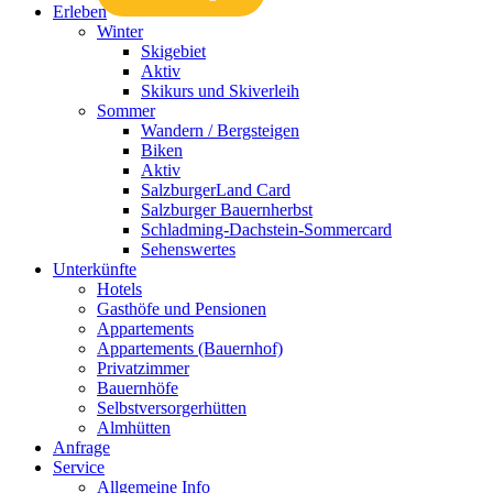
Erleben
Winter
Skigebiet
Aktiv
Skikurs und Skiverleih
Sommer
Wandern / Bergsteigen
Biken
Aktiv
SalzburgerLand Card
Salzburger Bauernherbst
Schladming-Dachstein-Sommercard
Sehenswertes
Unterkünfte
Hotels
Gasthöfe und Pensionen
Appartements
Appartements (Bauernhof)
Privatzimmer
Bauernhöfe
Selbstversorgerhütten
Almhütten
Anfrage
Service
Allgemeine Info