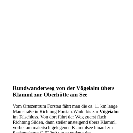
Rundwanderweg von der Vögeialm übers
Klamml zur Oberhütte am See
Vom Ortszentrum Forstau fährt man die ca. 11 km lange
Mautstraße in Richtung Forstau-Winkl bis zur
Vögeialm
im Talschluss. Von dort führt der Weg zuerst flach
Richtung Süden, dann steiler ansteigend übers Klamml,
vorbei am malerisch gelegenen Klammlsee hinauf zur
Seekarscharte (2.022m) wo er entlang des