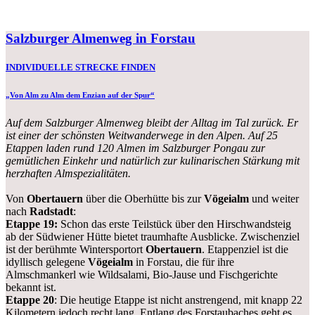
Salzburger Almenweg in Forstau
INDIVIDUELLE STRECKE FINDEN
„Von Alm zu Alm dem Enzian auf der Spur“
Auf dem Salzburger Almenweg bleibt der Alltag im Tal zurück. Er
ist einer der schönsten Weitwanderwege in den Alpen. Auf 25
Etappen laden rund 120 Almen im Salzburger Pongau zur
gemütlichen Einkehr und natürlich zur kulinarischen Stärkung mit
herzhaften Almspezialitäten.
Von
Obertauern
über die Oberhütte bis zur
Vögeialm
und weiter
nach
Radstadt
:
Etappe 19:
Schon das erste Teilstück über den Hirschwandsteig
ab der Südwiener Hütte bietet traumhafte Ausblicke. Zwischenziel
ist der berühmte Wintersportort
Obertauern
. Etappenziel ist die
idyllisch gelegene
Vögeialm
in Forstau, die für ihre
Almschmankerl wie Wildsalami, Bio-Jause und Fischgerichte
bekannt ist.
Etappe 20
: Die heutige Etappe ist nicht anstrengend, mit knapp 22
Kilometern jedoch recht lang. Entlang des Forstaubaches geht es