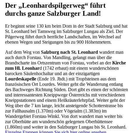
Der „Leonhardspilgerweg“ führt
durchs ganze Salzburger Land!
Er beginnt seine 130 km beim Dom in der Stadt Salzburg und hat
St. Leonhard bei Tamsweg im Salzburger Lungau als Ziel. Der
Pilgerweg führt durch herrliche Landschaften, im Wechsel auf
ebenen Wegen und Steigungen bis zu 900 Höhenmetern.
Auf dem Weg von
Salzburg nach St. Leonhard
wandert man
auch durch Forstau. Von Mandling, gelangt man über die
Brandscharte ins Ortszentrum von Forstau, vorbei an der
Kirche
zum Hl. Leonhar
d (1742 erbaut) mit einem wunderschönen
barocken Säulenhochaltar und an der einzigartigen
Lourdeskapelle
(Ende 19. Jhdt.) mit Tropfsteinen aus dem
französischen Ort Lourdes. Weiter geht die Wanderung entlang
des Bachweges Richtung Süden. Dort gibt es einen der schönsten
und interessantesten Kneippwege Österreichs mit verschiedenen
Kneippstationen und einem Heilkräuterlehrpfad. Weiter geht der
Weg über die 7 km lange, leicht ansteigende Schotterstrasse bis
zur Fallhausalm (1.370m) oder Vögeialm (1.383m) im
Wandergebiet Forstau-Winkl. Von dort wandert man weiter bis
zur Oberhütte am wunderschön gelegenen Oberhüttensee
(1.860m) und weiter in den Salzburger Lungau bis St. Leonhard.
Einzelne Etappen können Sie sich hier online ansehen.