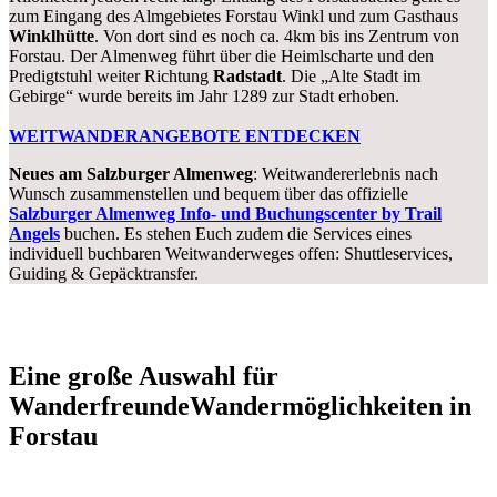
zum Eingang des Almgebietes Forstau Winkl und zum Gasthaus
Winklhütte
. Von dort sind es noch ca. 4km bis ins Zentrum von
Forstau. Der Almenweg führt über die Heimlscharte und den
Predigtstuhl weiter Richtung
Radstadt
. Die „Alte Stadt im
Gebirge“ wurde bereits im Jahr 1289 zur Stadt erhoben.
WEITWANDERANGEBOTE ENTDECKEN
Neues am Salzburger Almenweg
: Weitwandererlebnis nach
Wunsch zusammenstellen und bequem über das offizielle
Salzburger Almenweg Info- und Buchungscenter by Trail
Angels
buchen. Es stehen Euch zudem die Services eines
individuell buchbaren Weitwanderweges offen: Shuttleservices,
Guiding & Gepäcktransfer.
Eine große Auswahl für
Wanderfreunde
Wandermöglichkeiten in
Forstau