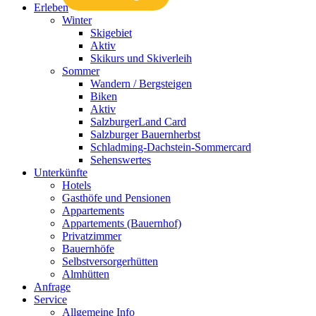
Erleben
Winter
Skigebiet
Aktiv
Skikurs und Skiverleih
Sommer
Wandern / Bergsteigen
Biken
Aktiv
SalzburgerLand Card
Salzburger Bauernherbst
Schladming-Dachstein-Sommercard
Sehenswertes
Unterkünfte
Hotels
Gasthöfe und Pensionen
Appartements
Appartements (Bauernhof)
Privatzimmer
Bauernhöfe
Selbstversorgerhütten
Almhütten
Anfrage
Service
Allgemeine Info