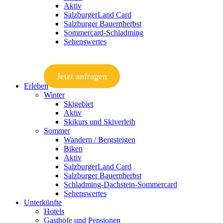
Aktiv
SalzburgerLand Card
Salzburger Bauernherbst
Sommercard-Schladming
Sehenswertes
Jetzt anfragen
Erleben
Winter
Skigebiet
Aktiv
Skikurs und Skiverleih
Sommer
Wandern / Bergsteigen
Biken
Aktiv
SalzburgerLand Card
Salzburger Bauernherbst
Schladming-Dachstein-Sommercard
Sehenswertes
Unterkünfte
Hotels
Gasthöfe und Pensionen