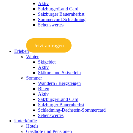
Aktiv
SalzburgerLand Card
Salzburger Bauernherbst
Sommercard-Schladming
Sehenswertes
Jetzt anfragen
Erleben
Winter
Skigebiet
Aktiv
Skikurs und Skiverleih
Sommer
Wandern / Bergsteigen
Biken
Aktiv
SalzburgerLand Card
Salzburger Bauernherbst
Schladming-Dachstein-Sommercard
Sehenswertes
Unterkünfte
Hotels
Gasthöfe und Pensionen