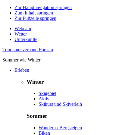
Zur Hauptnavigation springen
Zum Inhalt springen
Zur Fußzeile springen
Webcam
Wetter
Unterkünfte
Tourismusverband Forstau
Sommer wie Winter
Erleben
Winter
Skigebiet
Aktiv
Skikurs und Skiverleih
Sommer
Wandern / Bergsteigen
Biken