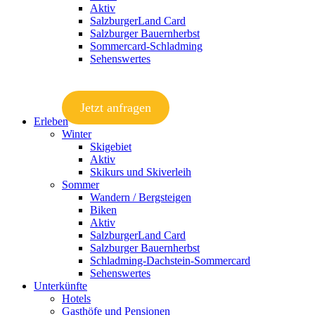
Aktiv
SalzburgerLand Card
Salzburger Bauernherbst
Sommercard-Schladming
Sehenswertes
Jetzt anfragen
Erleben
Winter
Skigebiet
Aktiv
Skikurs und Skiverleih
Sommer
Wandern / Bergsteigen
Biken
Aktiv
SalzburgerLand Card
Salzburger Bauernherbst
Schladming-Dachstein-Sommercard
Sehenswertes
Unterkünfte
Hotels
Gasthöfe und Pensionen