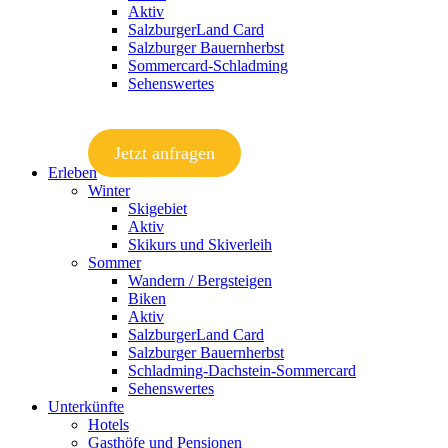
Aktiv
SalzburgerLand Card
Salzburger Bauernherbst
Sommercard-Schladming
Sehenswertes
Jetzt anfragen
Erleben
Winter
Skigebiet
Aktiv
Skikurs und Skiverleih
Sommer
Wandern / Bergsteigen
Biken
Aktiv
SalzburgerLand Card
Salzburger Bauernherbst
Schladming-Dachstein-Sommercard
Sehenswertes
Unterkünfte
Hotels
Gasthöfe und Pensionen