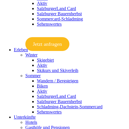
Aktiv
SalzburgerLand Card
Salzburger Bauernherbst
Sommercard-Schladming
Sehenswertes
Jetzt anfragen
Erleben
Winter
Skigebiet
Aktiv
Skikurs und Skiverleih
Sommer
Wandern / Bergsteigen
Biken
Aktiv
SalzburgerLand Card
Salzburger Bauernherbst
Schladming-Dachstein-Sommercard
Sehenswertes
Unterkünfte
Hotels
Gasthöfe und Pensionen