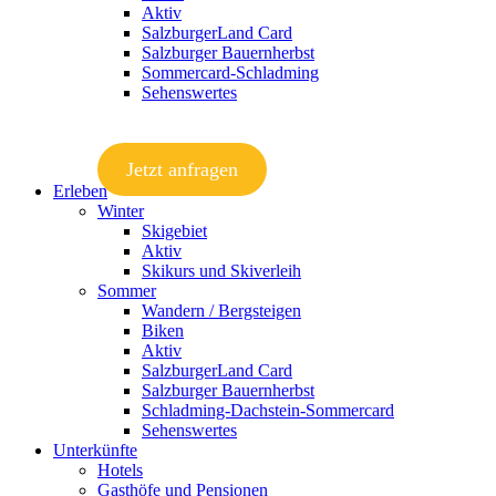
Aktiv
SalzburgerLand Card
Salzburger Bauernherbst
Sommercard-Schladming
Sehenswertes
Jetzt anfragen
Erleben
Winter
Skigebiet
Aktiv
Skikurs und Skiverleih
Sommer
Wandern / Bergsteigen
Biken
Aktiv
SalzburgerLand Card
Salzburger Bauernherbst
Schladming-Dachstein-Sommercard
Sehenswertes
Unterkünfte
Hotels
Gasthöfe und Pensionen