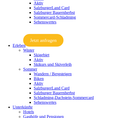
Aktiv
SalzburgerLand Card
Salzburger Bauernherbst
Sommercard-Schladming
Sehenswertes
Jetzt anfragen
Erleben
Winter
Skigebiet
Aktiv
Skikurs und Skiverleih
Sommer
Wandern / Bergsteigen
Biken
Aktiv
SalzburgerLand Card
Salzburger Bauernherbst
Schladming-Dachstein-Sommercard
Sehenswertes
Unterkünfte
Hotels
Gasthöfe und Pensionen