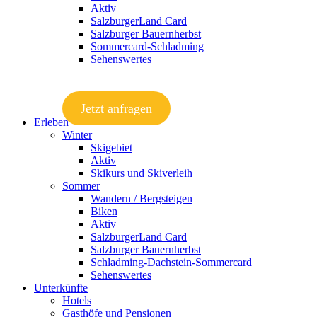
Aktiv
SalzburgerLand Card
Salzburger Bauernherbst
Sommercard-Schladming
Sehenswertes
Jetzt anfragen
Erleben
Winter
Skigebiet
Aktiv
Skikurs und Skiverleih
Sommer
Wandern / Bergsteigen
Biken
Aktiv
SalzburgerLand Card
Salzburger Bauernherbst
Schladming-Dachstein-Sommercard
Sehenswertes
Unterkünfte
Hotels
Gasthöfe und Pensionen