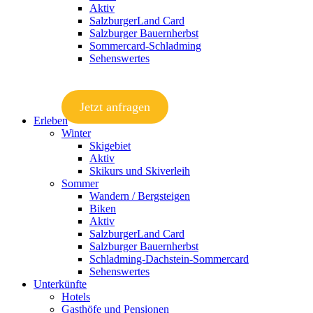
Aktiv
SalzburgerLand Card
Salzburger Bauernherbst
Sommercard-Schladming
Sehenswertes
Jetzt anfragen
Erleben
Winter
Skigebiet
Aktiv
Skikurs und Skiverleih
Sommer
Wandern / Bergsteigen
Biken
Aktiv
SalzburgerLand Card
Salzburger Bauernherbst
Schladming-Dachstein-Sommercard
Sehenswertes
Unterkünfte
Hotels
Gasthöfe und Pensionen