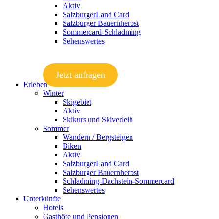
Aktiv
SalzburgerLand Card
Salzburger Bauernherbst
Sommercard-Schladming
Sehenswertes
Jetzt anfragen
Erleben
Winter
Skigebiet
Aktiv
Skikurs und Skiverleih
Sommer
Wandern / Bergsteigen
Biken
Aktiv
SalzburgerLand Card
Salzburger Bauernherbst
Schladming-Dachstein-Sommercard
Sehenswertes
Unterkünfte
Hotels
Gasthöfe und Pensionen