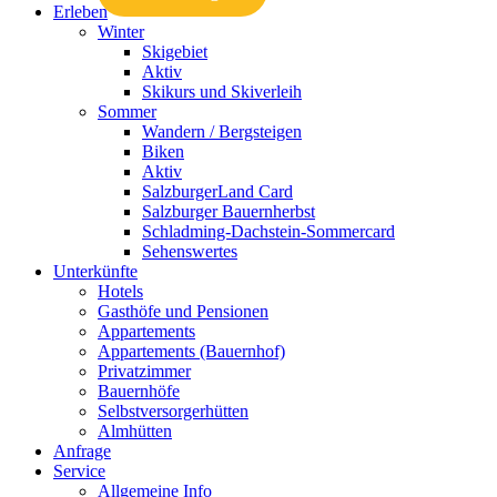
Erleben
Winter
Skigebiet
Aktiv
Skikurs und Skiverleih
Sommer
Wandern / Bergsteigen
Biken
Aktiv
SalzburgerLand Card
Salzburger Bauernherbst
Schladming-Dachstein-Sommercard
Sehenswertes
Unterkünfte
Hotels
Gasthöfe und Pensionen
Appartements
Appartements (Bauernhof)
Privatzimmer
Bauernhöfe
Selbstversorgerhütten
Almhütten
Anfrage
Service
Allgemeine Info