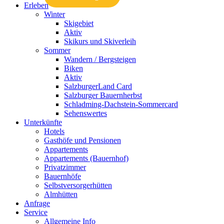
Erleben
Winter
Skigebiet
Aktiv
Skikurs und Skiverleih
Sommer
Wandern / Bergsteigen
Biken
Aktiv
SalzburgerLand Card
Salzburger Bauernherbst
Schladming-Dachstein-Sommercard
Sehenswertes
Unterkünfte
Hotels
Gasthöfe und Pensionen
Appartements
Appartements (Bauernhof)
Privatzimmer
Bauernhöfe
Selbstversorgerhütten
Almhütten
Anfrage
Service
Allgemeine Info