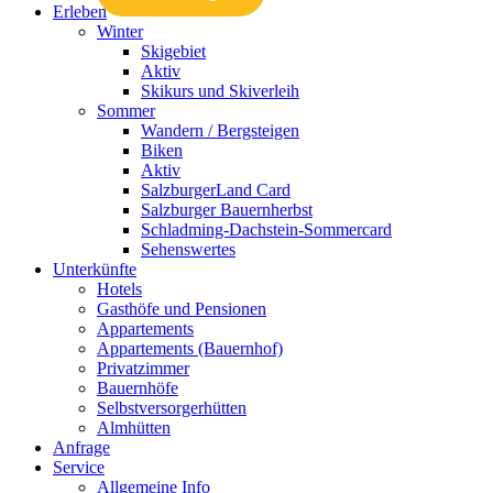
Erleben
Winter
Skigebiet
Aktiv
Skikurs und Skiverleih
Sommer
Wandern / Bergsteigen
Biken
Aktiv
SalzburgerLand Card
Salzburger Bauernherbst
Schladming-Dachstein-Sommercard
Sehenswertes
Unterkünfte
Hotels
Gasthöfe und Pensionen
Appartements
Appartements (Bauernhof)
Privatzimmer
Bauernhöfe
Selbstversorgerhütten
Almhütten
Anfrage
Service
Allgemeine Info