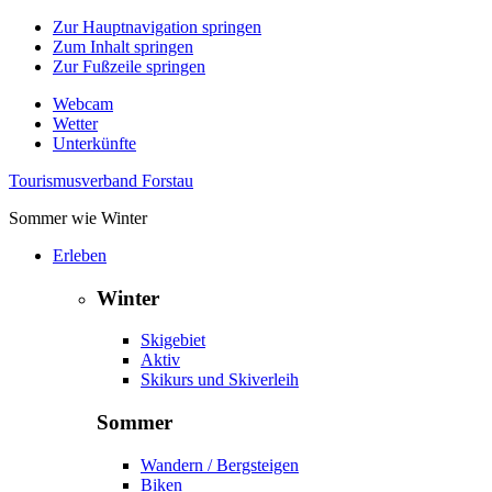
Zur Hauptnavigation springen
Zum Inhalt springen
Zur Fußzeile springen
Webcam
Wetter
Unterkünfte
Tourismusverband Forstau
Sommer wie Winter
Erleben
Winter
Skigebiet
Aktiv
Skikurs und Skiverleih
Sommer
Wandern / Bergsteigen
Biken