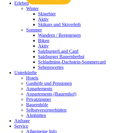
Erleben
Winter
Skigebiet
Aktiv
Skikurs und Skiverleih
Sommer
Wandern / Bergsteigen
Biken
Aktiv
SalzburgerLand Card
Salzburger Bauernherbst
Schladming-Dachstein-Sommercard
Sehenswertes
Unterkünfte
Hotels
Gasthöfe und Pensionen
Appartements
Appartements (Bauernhof)
Privatzimmer
Bauernhöfe
Selbstversorgerhütten
Almhütten
Anfrage
Service
Allgemeine Info