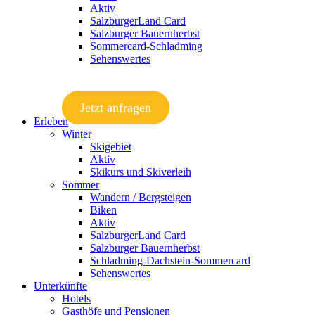
Aktiv
SalzburgerLand Card
Salzburger Bauernherbst
Sommercard-Schladming
Sehenswertes
Jetzt anfragen
Erleben
Winter
Skigebiet
Aktiv
Skikurs und Skiverleih
Sommer
Wandern / Bergsteigen
Biken
Aktiv
SalzburgerLand Card
Salzburger Bauernherbst
Schladming-Dachstein-Sommercard
Sehenswertes
Unterkünfte
Hotels
Gasthöfe und Pensionen