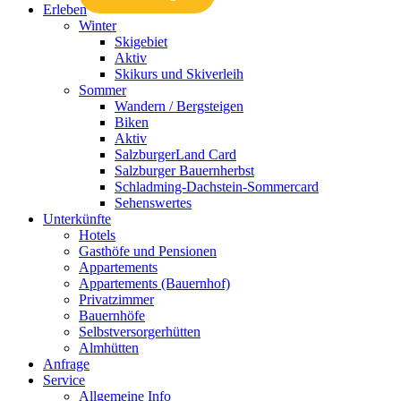
Erleben
Winter
Skigebiet
Aktiv
Skikurs und Skiverleih
Sommer
Wandern / Bergsteigen
Biken
Aktiv
SalzburgerLand Card
Salzburger Bauernherbst
Schladming-Dachstein-Sommercard
Sehenswertes
Unterkünfte
Hotels
Gasthöfe und Pensionen
Appartements
Appartements (Bauernhof)
Privatzimmer
Bauernhöfe
Selbstversorgerhütten
Almhütten
Anfrage
Service
Allgemeine Info