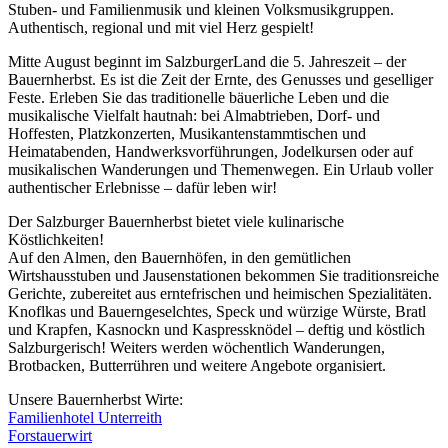
Stuben- und Familienmusik und kleinen Volksmusikgruppen.
Authentisch, regional und mit viel Herz gespielt!
Mitte August beginnt im SalzburgerLand die 5. Jahreszeit – der
Bauernherbst. Es ist die Zeit der Ernte, des Genusses und geselliger
Feste. Erleben Sie das traditionelle bäuerliche Leben und die
musikalische Vielfalt hautnah: bei Almabtrieben, Dorf- und
Hoffesten, Platzkonzerten, Musikantenstammtischen und
Heimatabenden, Handwerksvorführungen, Jodelkursen oder auf
musikalischen Wanderungen und Themenwegen. Ein Urlaub voller
authentischer Erlebnisse – dafür leben wir!
Der Salzburger Bauernherbst bietet viele kulinarische
Köstlichkeiten!
Auf den Almen, den Bauernhöfen, in den gemütlichen
Wirtshausstuben und Jausenstationen bekommen Sie traditionsreiche
Gerichte, zubereitet aus erntefrischen und heimischen Spezialitäten.
Knoflkas und Bauerngeselchtes, Speck und würzige Würste, Bratl
und Krapfen, Kasnockn und Kaspressknödel – deftig und köstlich
Salzburgerisch! Weiters werden wöchentlich Wanderungen,
Brotbacken, Butterrühren und weitere Angebote organisiert.
Unsere Bauernherbst Wirte:
Familienhotel Unterreith
Forstauerwirt