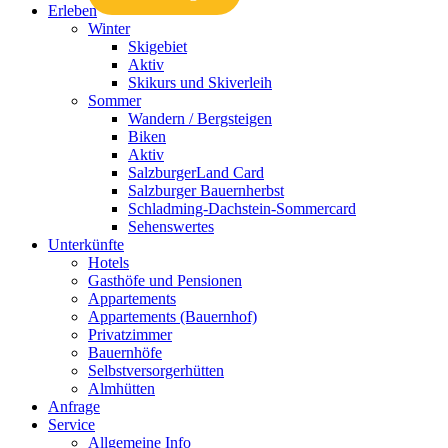
Erleben
Winter
Skigebiet
Aktiv
Skikurs und Skiverleih
Sommer
Wandern / Bergsteigen
Biken
Aktiv
SalzburgerLand Card
Salzburger Bauernherbst
Schladming-Dachstein-Sommercard
Sehenswertes
Unterkünfte
Hotels
Gasthöfe und Pensionen
Appartements
Appartements (Bauernhof)
Privatzimmer
Bauernhöfe
Selbstversorgerhütten
Almhütten
Anfrage
Service
Allgemeine Info