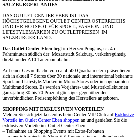
SALZBURGERLANDES
DAS OUTLET CENTER EBEN IST DAS
HÖCHSTGELEGENE OUTLET CENTER ÖSTERREICHS
UND IHR HOTSPOT FÜR SPORT-, FASHION- UND
LIFESTYLEMARKEN ZU OUTLETPREISEN IM
SALZBURGER LAND.
Das Outlet Center Eben
liegt im Herzen Pongaus, ca. 45
Fahrminuten südlich der Mozartstadt Salzburg, verkehrsgünstig
direkt an der A10 Tauernautobahn.
Auf einer Gesamtfläche von ca. 4.500 Quadratmetern präsentieren
sich in aktuell 7 Stores über 30 nationale und international bekannte
Sport- und Lifestyle-Marken in Mono-Stores oder in sogenannten
Multibrand Stores. Es werden Vorjahres- und Musterkollektionen
ganz-jährig 30 bis 70 Prozent günstiger gegenüber der
unverbindlichen Preisempfehlung des Herstellers angeboten.
SHOPPING MIT
EXKLUSIVEN VORTEILEN
Melden Sie sich jetzt kostenlos beim Center VIP Club auf
Exklusive
Vorteile im Outlet Center Eben shoppen
an und genießen Sie die
exklusiven Vorteile im Outlet Center Eben:
– Teilnahme an Shopping Events mit Extra-Rabatten
– Immer informiert: für Shop Eröffnungen, Veranstaltungen oder