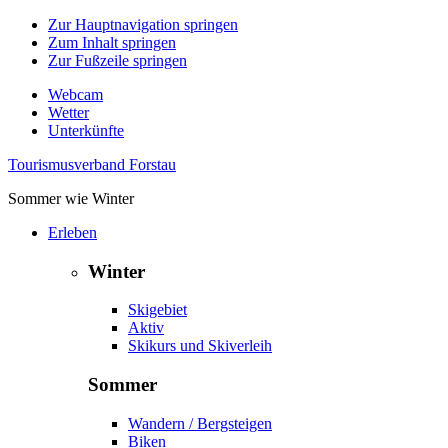
Zur Hauptnavigation springen
Zum Inhalt springen
Zur Fußzeile springen
Webcam
Wetter
Unterkünfte
Tourismusverband Forstau
Sommer wie Winter
Erleben
Winter
Skigebiet
Aktiv
Skikurs und Skiverleih
Sommer
Wandern / Bergsteigen
Biken