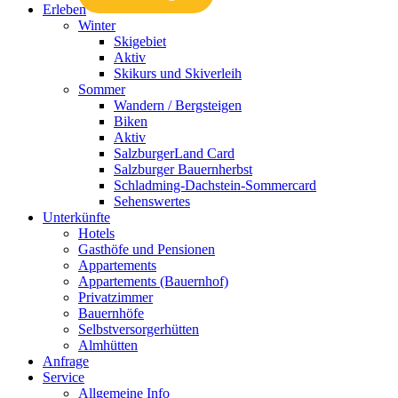
Erleben
Winter
Skigebiet
Aktiv
Skikurs und Skiverleih
Sommer
Wandern / Bergsteigen
Biken
Aktiv
SalzburgerLand Card
Salzburger Bauernherbst
Schladming-Dachstein-Sommercard
Sehenswertes
Unterkünfte
Hotels
Gasthöfe und Pensionen
Appartements
Appartements (Bauernhof)
Privatzimmer
Bauernhöfe
Selbstversorgerhütten
Almhütten
Anfrage
Service
Allgemeine Info