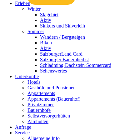
Erleben
Winter
Skigebiet
Aktiv
Skikurs und Skiverleih
Sommer
Wandern / Bergsteigen
Biken
Aktiv
SalzburgerLand Card
Salzburger Bauernherbst
Schladming-Dachstein-Sommercard
Sehenswertes
Unterkünfte
Hotels
Gasthöfe und Pensionen
Appartements
Appartements (Bauernhof)
Privatzimmer
Bauernhöfe
Selbstversorgerhütten
Almhütten
Anfrage
Service
Allgemeine Info