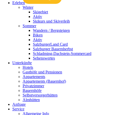
Erleben
Winter
Skigebiet
Aktiv
Skikurs und Skiverleih
Sommer
Wandern / Bergsteigen
Biken
Aktiv
SalzburgerLand Card
Salzburger Bauernherbst
Schladming-Dachstein-Sommercard
Sehenswertes
Unterkünfte
Hotels
Gasthöfe und Pensionen
Appartements
Appartements (Bauernhof)
Privatzimmer
Bauernhöfe
Selbstversorgerhütten
Almhütten
Anfrage
Service
Allgemeine Info