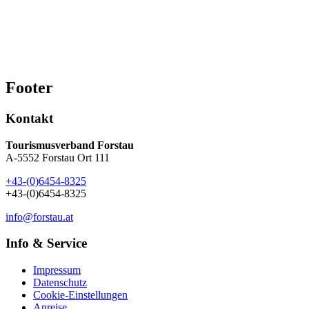
7
8
9
10
11
12
13
14
15
16
17
18
19
20
21
22
23
24
25
26
27
28
29
30
Footer
Kontakt
Tourismusverband Forstau
A-5552 Forstau Ort 111
+43-(0)6454-8325
+43-(0)6454-8325
info@forstau.at
Info & Service
Impressum
Datenschutz
Cookie-Einstellungen
Anreise