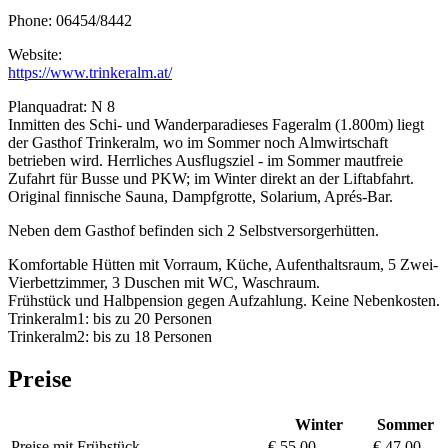
Phone: 06454/8442
Website:
https://www.trinkeralm.at/
Planquadrat: N 8
Inmitten des Schi- und Wanderparadieses Fageralm (1.800m) liegt
der Gasthof Trinkeralm, wo im Sommer noch Almwirtschaft
betrieben wird. Herrliches Ausflugsziel - im Sommer mautfreie
Zufahrt für Busse und PKW; im Winter direkt an der Liftabfahrt.
Original finnische Sauna, Dampfgrotte, Solarium, Aprés-Bar.
Neben dem Gasthof befinden sich 2 Selbstversorgerhütten.
Komfortable Hütten mit Vorraum, Küche, Aufenthaltsraum, 5 Zwei-
Vierbettzimmer, 3 Duschen mit WC, Waschraum.
Frühstück und Halbpension gegen Aufzahlung. Keine Nebenkosten.
Trinkeralm1: bis zu 20 Personen
Trinkeralm2: bis zu 18 Personen
Preise
Winter
Sommer
Preise mit Frühstück
€ 55,00
€ 47,00