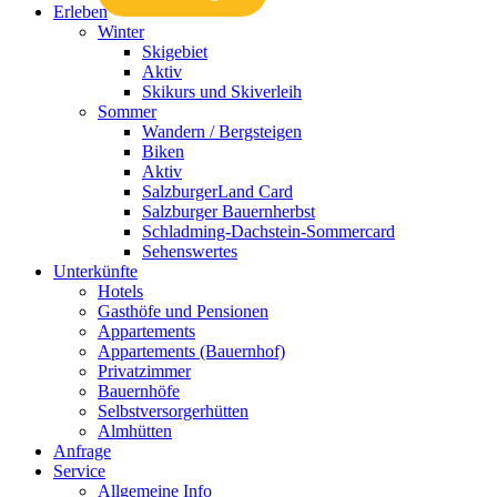
Erleben
Winter
Skigebiet
Aktiv
Skikurs und Skiverleih
Sommer
Wandern / Bergsteigen
Biken
Aktiv
SalzburgerLand Card
Salzburger Bauernherbst
Schladming-Dachstein-Sommercard
Sehenswertes
Unterkünfte
Hotels
Gasthöfe und Pensionen
Appartements
Appartements (Bauernhof)
Privatzimmer
Bauernhöfe
Selbstversorgerhütten
Almhütten
Anfrage
Service
Allgemeine Info