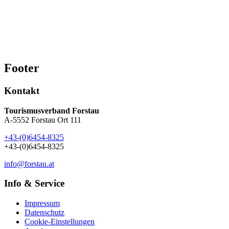
7
8
9
10
11
12
13
14
15
16
17
18
19
20
21
22
23
24
25
26
27
28
29
30
Footer
Kontakt
Tourismusverband Forstau
A-5552 Forstau Ort 111
+43-(0)6454-8325
+43-(0)6454-8325
info@forstau.at
Info & Service
Impressum
Datenschutz
Cookie-Einstellungen