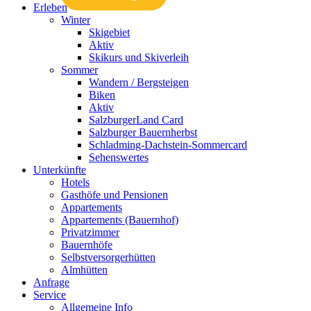
Erleben
Winter
Skigebiet
Aktiv
Skikurs und Skiverleih
Sommer
Wandern / Bergsteigen
Biken
Aktiv
SalzburgerLand Card
Salzburger Bauernherbst
Schladming-Dachstein-Sommercard
Sehenswertes
Unterkünfte
Hotels
Gasthöfe und Pensionen
Appartements
Appartements (Bauernhof)
Privatzimmer
Bauernhöfe
Selbstversorgerhütten
Almhütten
Anfrage
Service
Allgemeine Info