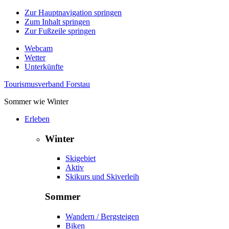
Zur Hauptnavigation springen
Zum Inhalt springen
Zur Fußzeile springen
Webcam
Wetter
Unterkünfte
Tourismusverband Forstau
Sommer wie Winter
Erleben
Winter
Skigebiet
Aktiv
Skikurs und Skiverleih
Sommer
Wandern / Bergsteigen
Biken