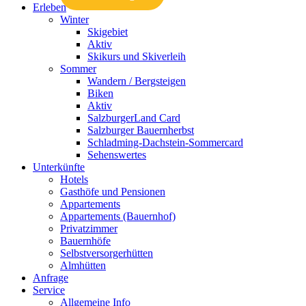
Erleben
Winter
Skigebiet
Aktiv
Skikurs und Skiverleih
Sommer
Wandern / Bergsteigen
Biken
Aktiv
SalzburgerLand Card
Salzburger Bauernherbst
Schladming-Dachstein-Sommercard
Sehenswertes
Unterkünfte
Hotels
Gasthöfe und Pensionen
Appartements
Appartements (Bauernhof)
Privatzimmer
Bauernhöfe
Selbstversorgerhütten
Almhütten
Anfrage
Service
Allgemeine Info