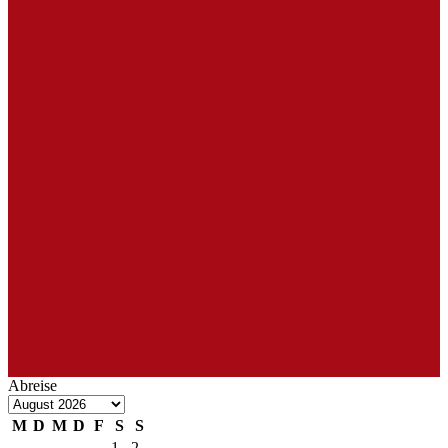
Abreise
M
D
M
D
F
S
S
1
2