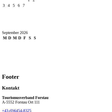
3
4
5
6
7
8
9
10
11
12
13
14
15
16
17
18
19
20
21
22
23
24
25
26
27
28
29
30
31
September 2026
M
D
M
D
F
S
S
1
2
3
4
5
6
7
8
9
10
11
12
13
14
15
16
17
18
19
20
21
22
23
24
25
26
27
28
29
30
Footer
Kontakt
Tourismusverband Forstau
A-5552 Forstau Ort 111
+43-(0)6454-8325