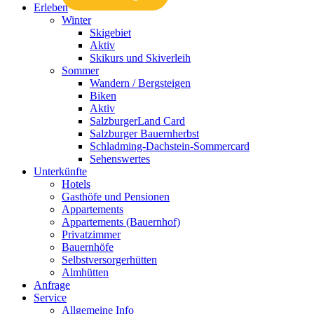
Erleben
Winter
Skigebiet
Aktiv
Skikurs und Skiverleih
Sommer
Wandern / Bergsteigen
Biken
Aktiv
SalzburgerLand Card
Salzburger Bauernherbst
Schladming-Dachstein-Sommercard
Sehenswertes
Unterkünfte
Hotels
Gasthöfe und Pensionen
Appartements
Appartements (Bauernhof)
Privatzimmer
Bauernhöfe
Selbstversorgerhütten
Almhütten
Anfrage
Service
Allgemeine Info