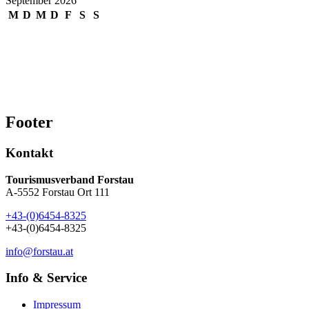
September 2026
M
D
M
D
F
S
S
1
2
3
4
5
6
7
8
9
10
11
12
13
14
15
16
17
18
19
20
21
22
23
24
25
26
27
28
29
30
Footer
Kontakt
Tourismusverband Forstau
A-5552 Forstau Ort 111
+43-(0)6454-8325
+43-(0)6454-8325
info@forstau.at
Info & Service
Impressum