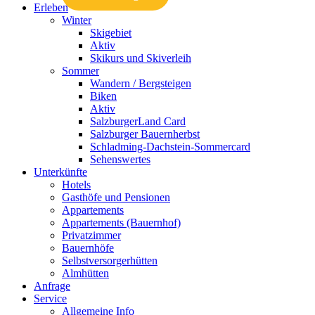
Erleben
Winter
Skigebiet
Aktiv
Skikurs und Skiverleih
Sommer
Wandern / Bergsteigen
Biken
Aktiv
SalzburgerLand Card
Salzburger Bauernherbst
Schladming-Dachstein-Sommercard
Sehenswertes
Unterkünfte
Hotels
Gasthöfe und Pensionen
Appartements
Appartements (Bauernhof)
Privatzimmer
Bauernhöfe
Selbstversorgerhütten
Almhütten
Anfrage
Service
Allgemeine Info