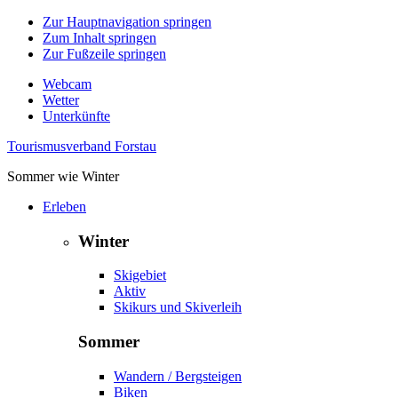
Zur Hauptnavigation springen
Zum Inhalt springen
Zur Fußzeile springen
Webcam
Wetter
Unterkünfte
Tourismusverband Forstau
Sommer wie Winter
Erleben
Winter
Skigebiet
Aktiv
Skikurs und Skiverleih
Sommer
Wandern / Bergsteigen
Biken