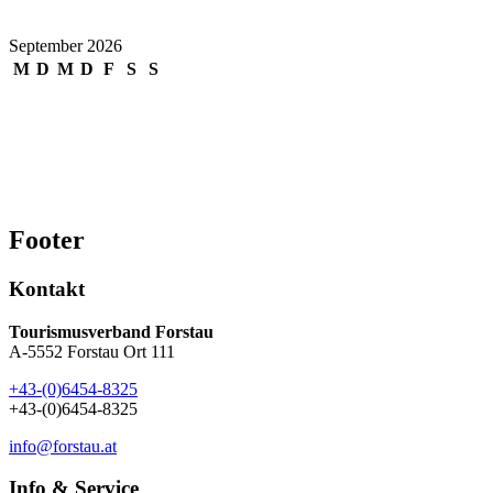
31
September 2026
M
D
M
D
F
S
S
1
2
3
4
5
6
7
8
9
10
11
12
13
14
15
16
17
18
19
20
21
22
23
24
25
26
27
28
29
30
Footer
Kontakt
Tourismusverband Forstau
A-5552 Forstau Ort 111
+43-(0)6454-8325
+43-(0)6454-8325
info@forstau.at
Info & Service