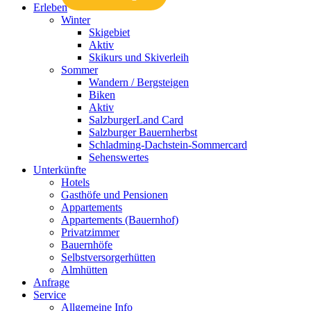
Erleben
Winter
Skigebiet
Aktiv
Skikurs und Skiverleih
Sommer
Wandern / Bergsteigen
Biken
Aktiv
SalzburgerLand Card
Salzburger Bauernherbst
Schladming-Dachstein-Sommercard
Sehenswertes
Unterkünfte
Hotels
Gasthöfe und Pensionen
Appartements
Appartements (Bauernhof)
Privatzimmer
Bauernhöfe
Selbstversorgerhütten
Almhütten
Anfrage
Service
Allgemeine Info