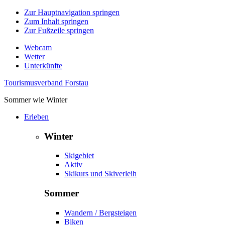
Zur Hauptnavigation springen
Zum Inhalt springen
Zur Fußzeile springen
Webcam
Wetter
Unterkünfte
Tourismusverband Forstau
Sommer wie Winter
Erleben
Winter
Skigebiet
Aktiv
Skikurs und Skiverleih
Sommer
Wandern / Bergsteigen
Biken