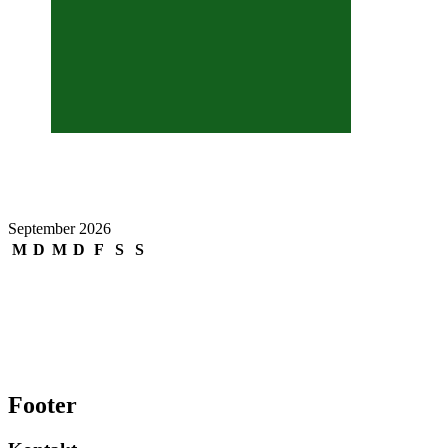
12
17
18
19
20
21
22
23
24
25
26
27
28
29
30
31
September 2026
M
D
M
D
F
S
S
1
2
3
4
5
6
7
8
9
10
11
12
13
14
15
16
17
18
19
20
21
22
23
24
25
26
27
28
29
30
Footer