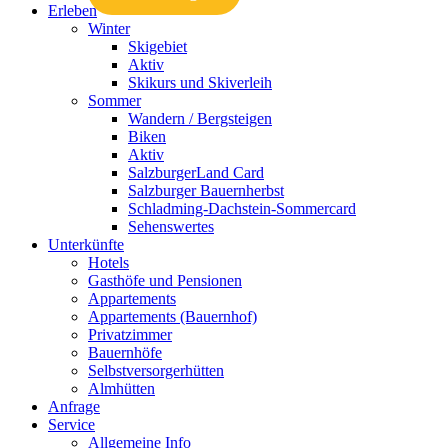
Erleben
Winter
Skigebiet
Aktiv
Skikurs und Skiverleih
Sommer
Wandern / Bergsteigen
Biken
Aktiv
SalzburgerLand Card
Salzburger Bauernherbst
Schladming-Dachstein-Sommercard
Sehenswertes
Unterkünfte
Hotels
Gasthöfe und Pensionen
Appartements
Appartements (Bauernhof)
Privatzimmer
Bauernhöfe
Selbstversorgerhütten
Almhütten
Anfrage
Service
Allgemeine Info