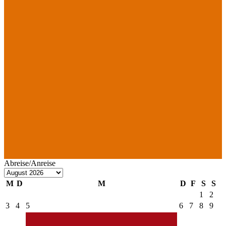
Abreise/Anreise
M
D
M
D
F
S
S
1
2
3
4
5
6
7
8
9