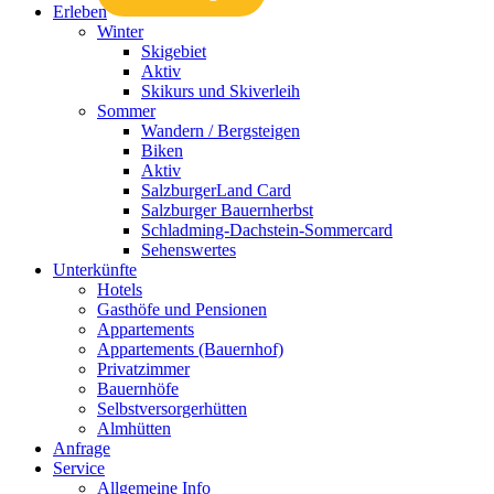
Erleben
Winter
Skigebiet
Aktiv
Skikurs und Skiverleih
Sommer
Wandern / Bergsteigen
Biken
Aktiv
SalzburgerLand Card
Salzburger Bauernherbst
Schladming-Dachstein-Sommercard
Sehenswertes
Unterkünfte
Hotels
Gasthöfe und Pensionen
Appartements
Appartements (Bauernhof)
Privatzimmer
Bauernhöfe
Selbstversorgerhütten
Almhütten
Anfrage
Service
Allgemeine Info