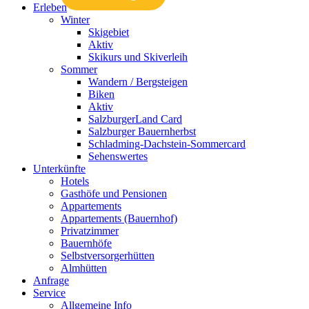
Erleben
Winter
Skigebiet
Aktiv
Skikurs und Skiverleih
Sommer
Wandern / Bergsteigen
Biken
Aktiv
SalzburgerLand Card
Salzburger Bauernherbst
Schladming-Dachstein-Sommercard
Sehenswertes
Unterkünfte
Hotels
Gasthöfe und Pensionen
Appartements
Appartements (Bauernhof)
Privatzimmer
Bauernhöfe
Selbstversorgerhütten
Almhütten
Anfrage
Service
Allgemeine Info