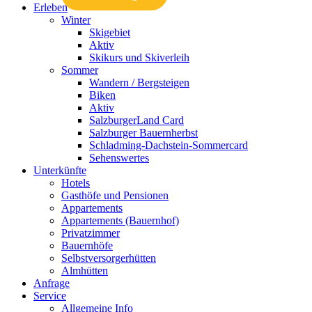
Erleben
Winter
Skigebiet
Aktiv
Skikurs und Skiverleih
Sommer
Wandern / Bergsteigen
Biken
Aktiv
SalzburgerLand Card
Salzburger Bauernherbst
Schladming-Dachstein-Sommercard
Sehenswertes
Unterkünfte
Hotels
Gasthöfe und Pensionen
Appartements
Appartements (Bauernhof)
Privatzimmer
Bauernhöfe
Selbstversorgerhütten
Almhütten
Anfrage
Service
Allgemeine Info