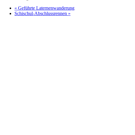
«
Geführte Laternenwanderung
Schischul-Abschlussrennen
»