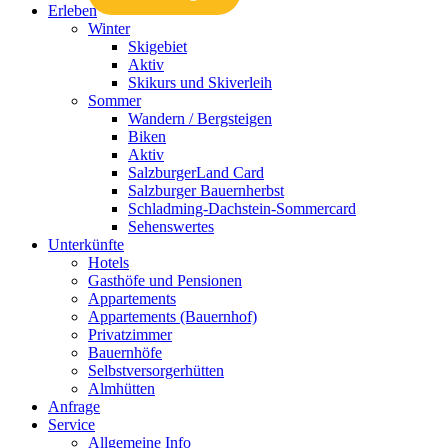
Erleben
Winter
Skigebiet
Aktiv
Skikurs und Skiverleih
Sommer
Wandern / Bergsteigen
Biken
Aktiv
SalzburgerLand Card
Salzburger Bauernherbst
Schladming-Dachstein-Sommercard
Sehenswertes
Unterkünfte
Hotels
Gasthöfe und Pensionen
Appartements
Appartements (Bauernhof)
Privatzimmer
Bauernhöfe
Selbstversorgerhütten
Almhütten
Anfrage
Service
Allgemeine Info