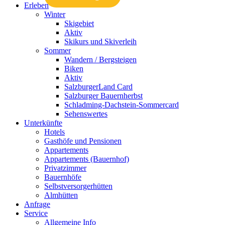
Erleben
Winter
Skigebiet
Aktiv
Skikurs und Skiverleih
Sommer
Wandern / Bergsteigen
Biken
Aktiv
SalzburgerLand Card
Salzburger Bauernherbst
Schladming-Dachstein-Sommercard
Sehenswertes
Unterkünfte
Hotels
Gasthöfe und Pensionen
Appartements
Appartements (Bauernhof)
Privatzimmer
Bauernhöfe
Selbstversorgerhütten
Almhütten
Anfrage
Service
Allgemeine Info